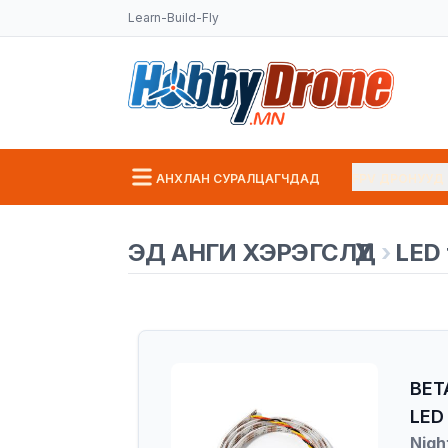
Learn-Build-Fly
АНХЛАН СУРАЛЦАГЧДАД
FPV ДРОНУУД
ЭД АНГИ ХЭРЭГСЛҮҮД
›
LED 
BET
LED
Nigh