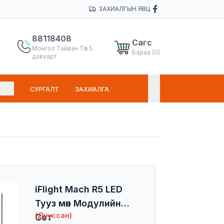
ЗАХИАЛГЫН ЯВЦ
88118408
Сагс
Монгол Тайван Төв 5
Бараа (
0
)
давхарт
НД
СУРГАЛТ
ЗАХИАЛГА
iFlight Mach R5 LED
Тууз мөн Модулийн
(Дууссан)
Сет