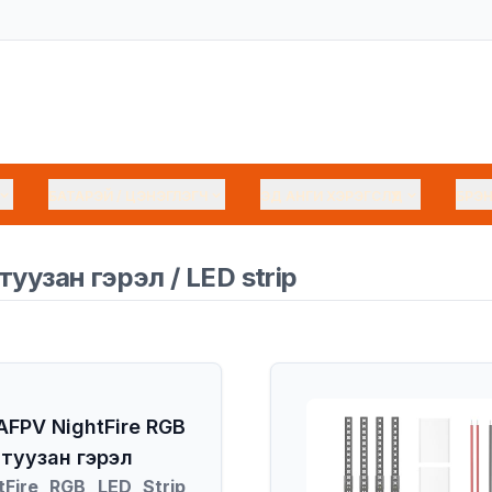
БАТАРЭЙ / ЦЭНЭГЛЭГЧ
ЭД АНГИ ХЭРЭГСЛҮҮД
БРЭ
туузан гэрэл / LED strip
AFPV NightFire RGB
 туузан гэрэл
tFire RGB LED Strip