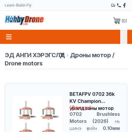
Learn-Build-Fly
(
0
)
ЭД АНГИ ХЭРЭГСЛҮҮД
›
Дроны мотор /
Drone motors
BETAFPV 0702 36k
KV Champion
(Дууссан)
уралдааны мотор
0702 Brushless
Motors (2026)
нь
шинэ үеийн
0.10мм