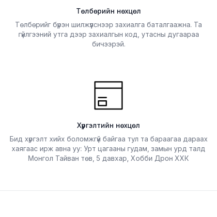
Төлбөрийн нөхцөл
Төлбөрийг бүрэн шилжүүлснээр захиалга баталгаажна. Та
гүйлгээний утга дээр захиалгын код, утасны дугаараа
бичээрэй.
Хүргэлтийн нөхцөл
Бид хүргэлт хийх боломжгүй байгаа тул та бараагаа дараах
хаягаас ирж авна уу: Урт цагааны гудам, замын урд талд
Монгол Тайван төв, 5 давхар, Хобби Дрон ХХК