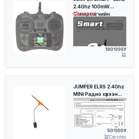
2.4Ghz 100mW
(Дууссан)
Сонирхогчийн
радио удирдлага
190’000
JUMPER ELRS 2.4Ghz
MINI Радио хүлээн
авагч
50’000
Сагслах