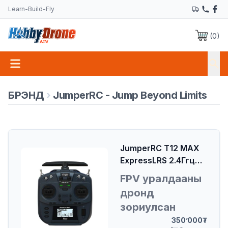
Learn-Build-Fly
(
0
)
БРЭНД
›
JumperRC - Jump Beyond Limits
JumperRC T12 MAX
ExpressLRS 2.4Ггц
500mW Радио
FPV уралдааны
Удирдлага
дронд
зориулсан
мэргэжлийн
350’000