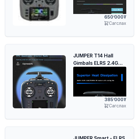
удирдлага
хялбар
Тээврийн хэрэгсэл
& Удирдлагатай
650’000
тоглоом
Сагслах
JUMPER T14 Hall
Gimbals ELRS 2.4G
1000mW
Мэргэжлийн радио
удирдлага
385’000
Сагслах
JUMPER Smart - ELRS