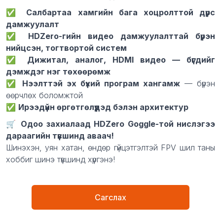
✅
Салбартаа хамгийн бага хоцролттой дүрс
дамжуулалт
✅
HDZero-гийн видео дамжуулалттай бүрэн
нийцсэн, тогтвортой систем
✅
Дижитал, аналог, HDMI видео — бүгдийг
дэмждэг нэг төхөөрөмж
✅
Нээлттэй эх бүхий програм хангамж
— бүрэн
өөрчлөх боломжтой
✅
Ирээдүйн өргөтгөлүүдэд бэлэн архитектур
🛒
Одоо захиалаад HDZero Goggle-той нислэгээ
дараагийн түвшинд аваач!
Шинэхэн, уян хатан, өндөр гүйцэтгэлтэй FPV шил таны
хоббиг шинэ түвшинд хүргэнэ!
Сагслах