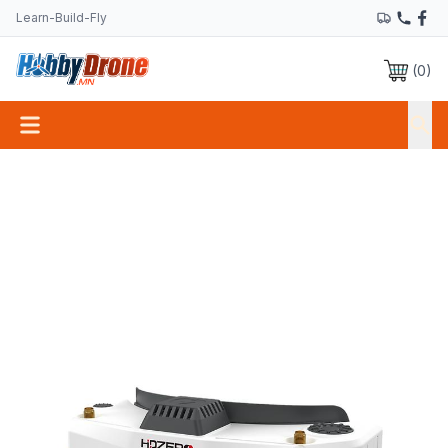
Learn-Build-Fly
(
0
)