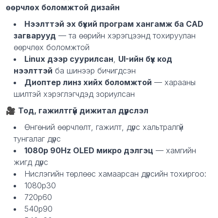
өөрчлөх боломжтой дизайн
Нээлттэй эх бүхий програм хангамж ба CAD
загварууд
— та өөрийн хэрэгцээнд тохируулан
өөрчлөх боломжтой
Linux дээр суурилсан
,
UI-ийн бүх код
нээлттэй
ба шинээр бичигдсэн
Диоптер линз хийх боломжтой
— харааны
шилтэй хэрэглэгчдэд зориулсан
🎥
Тод, гажилтгүй дижитал дүрслэл
Өнгөний өөрчлөлт, гажилт, дүрс хальтралгүй
тунгалаг дүрс
1080p 90Hz OLED микро дэлгэц
— хамгийн
жигд дүрс
Нислэгийн төрлөөс хамаарсан дүрсийн тохиргоо:
1080p30
720p60
540p90