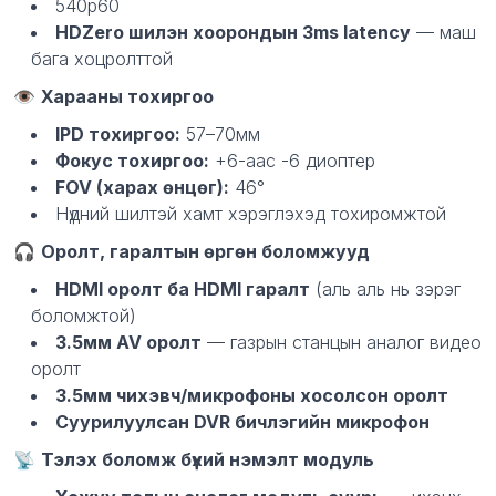
540p60
HDZero шилэн хоорондын 3ms latency
— маш
бага хоцролттой
👁
Харааны тохиргоо
IPD тохиргоо:
57–70мм
Фокус тохиргоо:
+6-аас -6 диоптер
FOV (харах өнцөг):
46°
Нүдний шилтэй хамт хэрэглэхэд тохиромжтой
🎧
Оролт, гаралтын өргөн боломжууд
HDMI оролт ба HDMI гаралт
(аль аль нь зэрэг
боломжтой)
3.5мм AV оролт
— газрын станцын аналог видео
оролт
3.5мм чихэвч/микрофоны хосолсон оролт
Суурилуулсан DVR бичлэгийн микрофон
📡
Тэлэх боломж бүхий нэмэлт модуль