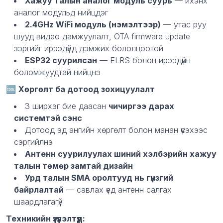
Хажуу талын аналог модуль суурь
— ихэнх
аналог модульд нийцдэг
2.4GHz WiFi модуль (нэмэлтээр)
— утас руу
шууд видео дамжуулалт, OTA firmware update
зэргийг ирээдүйд дэмжих бололцоотой
ESP32 суурилсан
— ELRS болон ирээдүйн
боломжуудтай нийцнэ
🆒
Хөргөлт ба дотоод зохицуулалт
3 ширхэг бие даасан
чичиргээ дарах
системтэй сэнс
Дотоод эд ангийн хөргөлт болон манан үүсэхээс
сэргийлнэ
Антенн суурилуулах шиний хэлбэрийн хажуу
талын төмөр замтай дизайн
Урд талын SMA оролтууд нь гүнзгий
байрлалтай
— савлах үед антенн салгах
шаардлагагүй
Техникийн үзүүлэлтүүд: