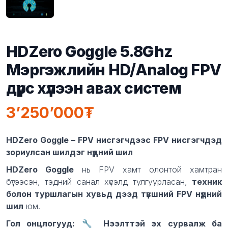
HDZero Goggle 5.8Ghz
Мэргэжлийн HD/Analog FPV
дүрс хүлээн авах систем
3’250’000
Product information
Description
HDZero Goggle – FPV нисгэгчдээс FPV нисгэгчдэд
зориулсан шилдэг нүдний шил
HDZero Goggle
нь FPV хамт олонтой хамтран
бүтээсэн, тэдний санал хүсэлд тулгуурласан,
техник
болон туршлагын хувьд дээд түвшний FPV нүдний
шил
юм.
Гол онцлогууд:
🔧
Нээлттэй эх сурвалж ба