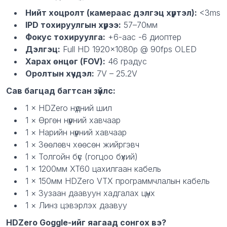
Нийт хоцролт (камераас дэлгэц хүртэл):
<3ms
IPD тохируулгын хүрээ:
57–70мм
Фокус тохируулга:
+6-аас -6 диоптер
Дэлгэц:
Full HD 1920×1080p @ 90fps OLED
Харах өнцөг (FOV):
46 градус
Оролтын хүчдэл:
7V – 25.2V
Сав багцад багтсан зүйлс:
1 × HDZero нүдний шил
1 × Өргөн нүүрний хавчаар
1 × Нарийн нүүрний хавчаар
1 × Зөөлөвч хөөсөн жийргэвч
1 × Толгойн бүс (гогцоо бүхий)
1 × 1200мм XT60 цахилгаан кабель
1 × 150мм HDZero VTX программчлалын кабель
1 × Зузаан даавуун хадгалах цүнх
1 × Линз цэвэрлэх даавуу
HDZero Goggle-ийг яагаад сонгох вэ?