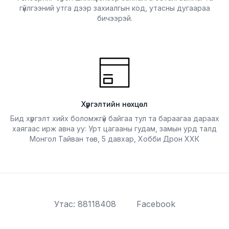
гүйлгээний утга дээр захиалгын код, утасны дугаараа
бичээрэй.
Хүргэлтийн нөхцөл
Бид хүргэлт хийх боломжгүй байгаа тул та бараагаа дараах
хаягаас ирж авна уу: Урт цагааны гудам, замын урд талд
Монгол Тайван төв, 5 давхар, Хобби Дрон ХХК
Утас: 88118408
Facebook