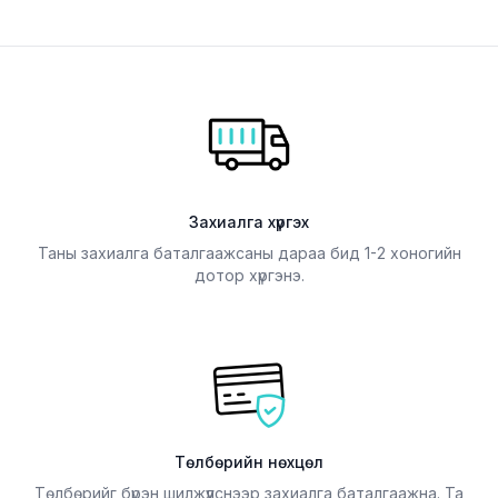
Захиалга хүргэх
Таны захиалга баталгаажсаны дараа бид 1-2 хоногийн
дотор хүргэнэ.
Төлбөрийн нөхцөл
Төлбөрийг бүрэн шилжүүлснээр захиалга баталгаажна. Та